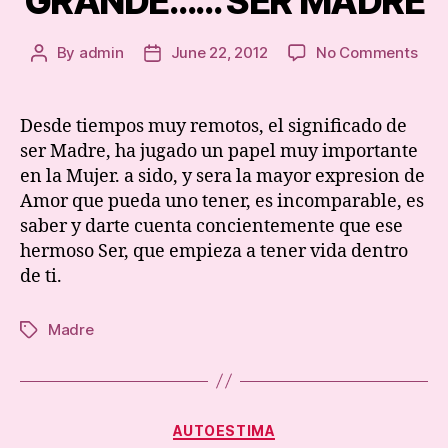
GRANDE…… SER MADRE
on
By
admin
June 22, 2012
No Comments
Post
Post
EL
author
date
REG
MA
Desde tiempos muy remotos, el significado de
GRA
ser Madre, ha jugado un papel muy importante
SER
en la Mujer. a sido, y sera la mayor expresion de
MAD
Amor que pueda uno tener, es incomparable, es
saber y darte cuenta concientemente que ese
hermoso Ser, que empieza a tener vida dentro
de ti.
Madre
Tags
Categories
AUTOESTIMA