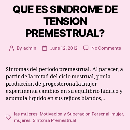
QUE ES SINDROME DE
TENSION
PREMESTRUAL?
on
By
admin
June 12, 2012
No Comments
Post
Post
QUE
author
date
ES
SIN
Sintomas del periodo premestrual. Al parecer, a
DE
partir de la mitad del ciclo mestrual, por la
TEN
produccion de progesterona la mujer
PRE
experimenta cambios en su equilibrio hidrico y
acumula liquido en sus tejidos blandos,..
las mujeres
,
Motivacion y Superacion Personal
,
mujer
,
Tags
mujeres
,
Sintoma Premestrual