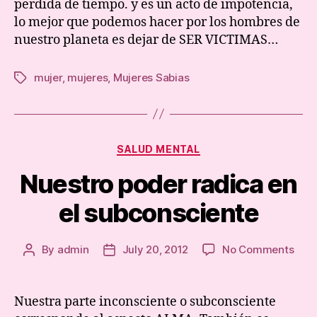
perdida de tiempo. y es un acto de impotencia,
lo mejor que podemos hacer por los hombres de
nuestro planeta es dejar de SER VICTIMAS…
mujer
,
mujeres
,
Mujeres Sabias
Tags
Categories
SALUD MENTAL
Nuestro poder radica en
el subconsciente
on
By
admin
July 20, 2012
No Comments
Post
Post
Nues
author
date
pode
radi
Nuestra parte inconsciente o subconsciente
en