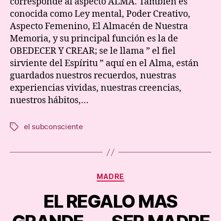
corresponde al aspecto ALMA. También es
el
conocida como Ley mental, Poder Creativo,
subc
Aspecto Femenino, El Almacén de Nuestra
Memoria, y su principal función es la de
OBEDECER Y CREAR; se le llama ” el fiel
sirviente del Espíritu ” aquí en el Alma, están
guardados nuestros recuerdos, nuestras
experiencias vividas, nuestras creencias,
nuestros hábitos,…
el subconsciente
Tags
Categories
MADRE
EL REGALO MAS