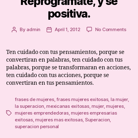
Reprogramate, y se
positiva.
on
By
admin
April 1, 2012
No Comments
Post
Post
Repr
author
date
y
se
Ten cuidado con tus pensamientos, porque se
posit
convertiran en palabras, ten cuidado con tus
palabras, porque se transformaran en acciones,
ten cuidado con tus acciones, porque se
convertiran en tus pensamientos.
frases de mujeres
,
frases mujeres exitosas
,
la mujer
,
la superacion
,
mexicanas exitosas
,
mujer
,
mujeres
,
mujeres emprendedoras
,
mujeres empresarias
Tags
exitosas
,
mujeres mas exitosas
,
Superacion
,
superacion personal