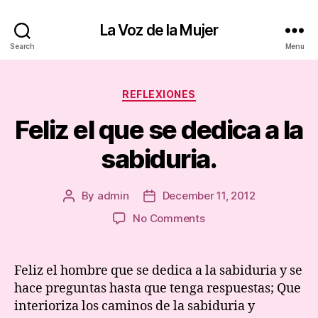
La Voz de la Mujer
Search
Menu
Categories
REFLEXIONES
Feliz el que se dedica a la
sabiduria.
By
admin
December 11, 2012
Post
Post
author
date
on
No Comments
Feliz
el
que
Feliz el hombre que se dedica a la sabiduria y se
se
hace preguntas hasta que tenga respuestas; Que
dedica
interioriza los caminos de la sabiduria y
a