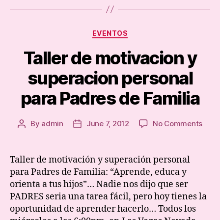
Categories
EVENTOS
Taller de motivacion y
superacion personal
para Padres de Familia
on
By
admin
June 7, 2012
No Comments
Post
Post
Talle
author
date
de
moti
Taller de motivación y superación personal
y
para Padres de Familia: “Aprende, educa y
supe
orienta a tus hijos”… Nadie nos dijo que ser
pers
PADRES seria una tarea fácil, pero hoy tienes la
para
oportunidad de aprender hacerlo… Todos los
Padr