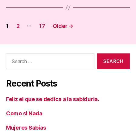
Posts
…
1
2
17
Older
→
pagination
Search
for:
Recent Posts
Feliz el que se dedica a la sabiduria.
Como si Nada
Mujeres Sabias