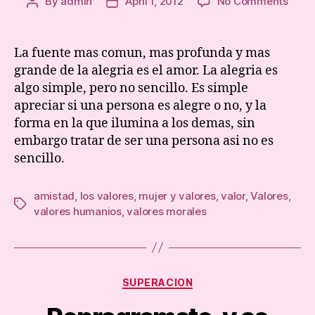
on
By
admin
April 1, 2012
No Comments
Post
Post
Alegr
author
date
La fuente mas comun, mas profunda y mas
grande de la alegria es el amor. La alegria es
algo simple, pero no sencillo. Es simple
apreciar si una persona es alegre o no, y la
forma en la que ilumina a los demas, sin
embargo tratar de ser una persona asi no es
sencillo.
amistad
,
los valores
,
mujer y valores
,
valor
,
Valores
,
Tags
valores humanios
,
valores morales
Categories
SUPERACION