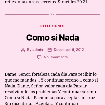
reflexiona en sus secretos. Siracides 20 21
la
sabiduria.
Categories
REFLEXIONES
Como si Nada
By
admin
December 6, 2012
Post
Post
author
date
on
No Comments
Como
si
Nada
Dame, Señor, fortaleza cada dia Para recibir lo
que me mandas… Y continuar sereno… como si
Nada. Dame, Señor, valor cada dia Para ir
resolviendo los problemas Y continuar sereno…
Como si Nada. Paciencia para aceptar mi cruz
Sin discutirla… Aceptar… Y continuar