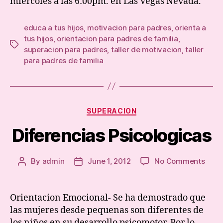
miércoles a las 6:00pm. en Las Vegas Nevada.
de
Famil
educa a tus hijos
,
motivacion para padres
,
orienta a
tus hijos
,
orientacion para padres de familia
,
Tags
superacion para padres
,
taller de motivacion
,
taller
para padres de familia
Categories
SUPERACION
Diferencias Psicologicas
on
By
admin
June 1, 2012
No Comments
Post
Post
Difer
author
date
Psico
Orientacion Emocional- Se ha demostrado que
las mujeres desde pequenas son diferentes de
los niños en su desarrollo psicomotor. Por lo