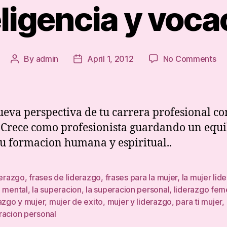
eligencia y voca
on
By
admin
April 1, 2012
No Comments
Post
Post
Int
author
date
y
vo
eva perspectiva de tu carrera profesional c
 Crece como profesionista guardando un equi
tu formacion humana y espiritual..
derazgo
,
frases de liderazgo
,
frases para la mujer
,
la mujer lide
d mental
,
la superacion
,
la superacion personal
,
liderazgo fem
azgo y mujer
,
mujer de exito
,
mujer y liderazgo
,
para ti mujer
,
racion personal