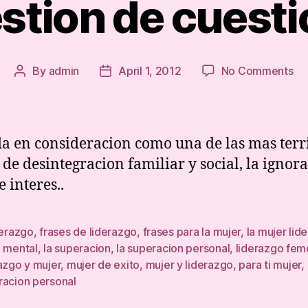
stion de cuest
on
By
admin
April 1, 2012
No Comments
Post
Post
Es
author
date
cu
de
cu
 en consideracion como una de las mas terr
 de desintegracion familiar y social, la ignor
e interes..
derazgo
,
frases de liderazgo
,
frases para la mujer
,
la mujer lide
d mental
,
la superacion
,
la superacion personal
,
liderazgo fem
azgo y mujer
,
mujer de exito
,
mujer y liderazgo
,
para ti mujer
,
racion personal