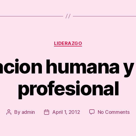
Categories
LIDERAZGO
cion humana y
profesional
on
By
admin
April 1, 2012
No Comments
Post
Post
Fo
author
date
hu
y