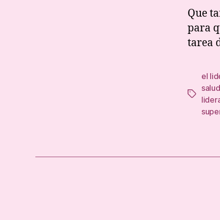
Que ta
para q
tarea 
el li
salu
Tags
lider
supe