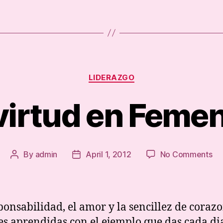
Categories
LIDERAZGO
virtud en Feme
on
By
admin
April 1, 2012
No Comments
Post
Post
La
author
date
vir
en
Fe
ponsabilidad, el amor y la sencillez de corazo
es aprendidas con el ejemplo que das cada d