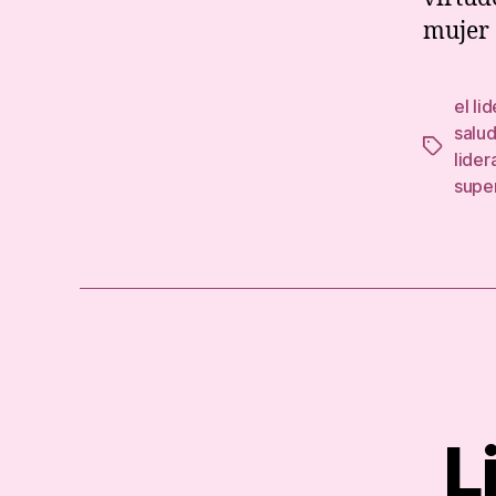
mujer 
el li
salu
Tags
lider
supe
L