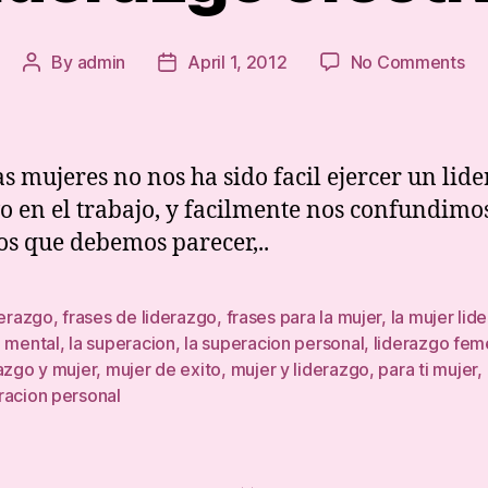
on
By
admin
April 1, 2012
No Comments
Post
Post
Li
author
date
ef
as mujeres no nos ha sido facil ejercer un lid
vo en el trabajo, y facilmente nos confundimo
s que debemos parecer,..
derazgo
,
frases de liderazgo
,
frases para la mujer
,
la mujer lide
d mental
,
la superacion
,
la superacion personal
,
liderazgo fem
azgo y mujer
,
mujer de exito
,
mujer y liderazgo
,
para ti mujer
,
racion personal