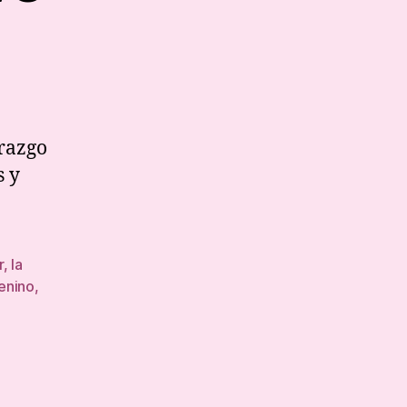
derazgo
ectivo
erazgo
s y
r
,
la
enino
,