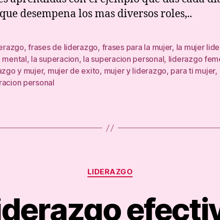
que desempena los mas diversos roles,..
derazgo
,
frases de liderazgo
,
frases para la mujer
,
la mujer lide
d mental
,
la superacion
,
la superacion personal
,
liderazgo fem
azgo y mujer
,
mujer de exito
,
mujer y liderazgo
,
para ti mujer
,
racion personal
Categories
LIDERAZGO
iderazgo efecti