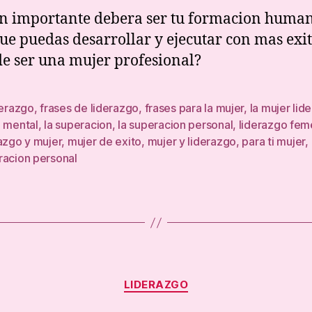
mu
n importante debera ser tu formacion huma
pr
ue puedas desarrollar y ejecutar con mas exit
de ser una mujer profesional?
derazgo
,
frases de liderazgo
,
frases para la mujer
,
la mujer lide
d mental
,
la superacion
,
la superacion personal
,
liderazgo fem
azgo y mujer
,
mujer de exito
,
mujer y liderazgo
,
para ti mujer
,
racion personal
Categories
LIDERAZGO