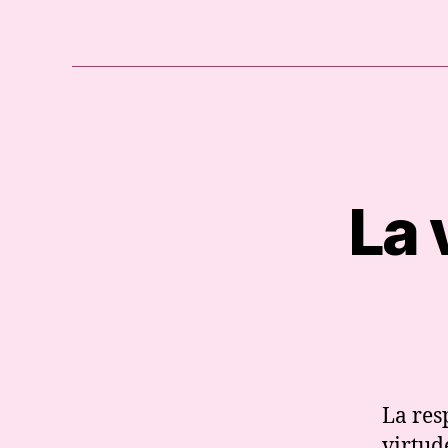
La 
La res
virtud