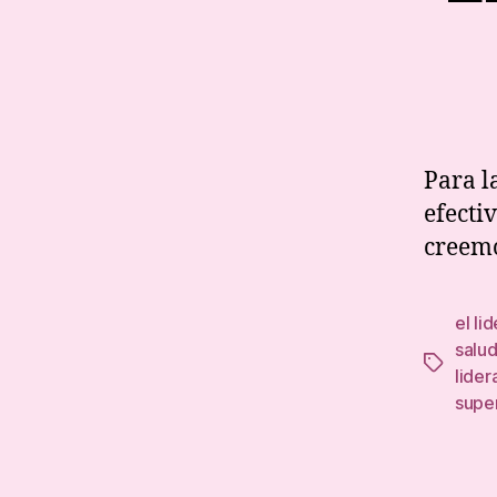
Para l
efecti
creemo
el li
salu
Tags
lider
supe