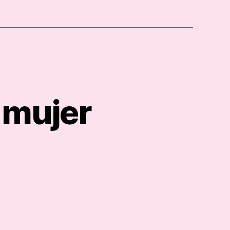
 mujer
rmacion
mana