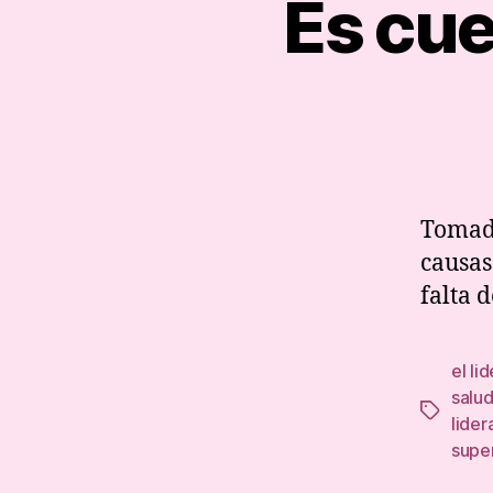
Es cue
Tomada
causas
falta d
el li
salu
Tags
lider
supe