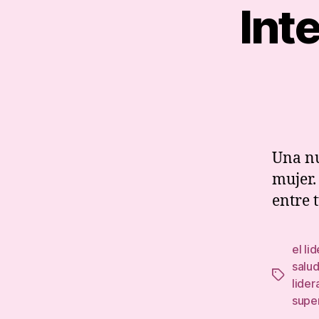
Int
Una nu
mujer.
entre 
el li
salu
Tags
lider
supe