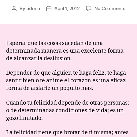
on
By
admin
April 1, 2012
No Comments
Post
Post
Una
author
date
exper
trans
Esperar que las cosas sucedan de una
determinada manera es una excelente forma
de alcanzar la desilusion.
Depender de que alguien te haga feliz, te haga
sentir bien o te anime el corazon es una eficaz
forma de aislarte un poquito mas.
Cuando tu felicidad depende de otras personas;
o de determinadas condiciones de vida; es un
gozo limitado.
La felicidad tiene que brotar de ti misma; antes