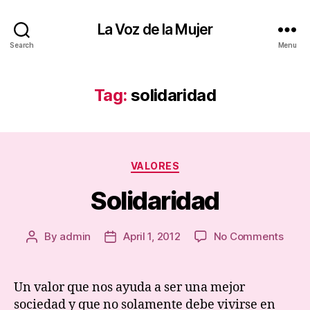
La Voz de la Mujer
Search
Menu
Tag:
solidaridad
Categories
VALORES
Solidaridad
on
By
admin
April 1, 2012
No Comments
Post
Post
Solid
author
date
Un valor que nos ayuda a ser una mejor
sociedad y que no solamente debe vivirse en