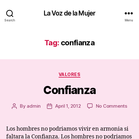
La Voz de la Mujer
Search
Menu
Tag:
confianza
Categories
VALORES
Confianza
on
By
admin
April 1, 2012
No Comments
Post
Post
Conf
author
date
Los hombres no podriamos vivir en armonia si
faltara la Confianza. Los hombres no podriamos