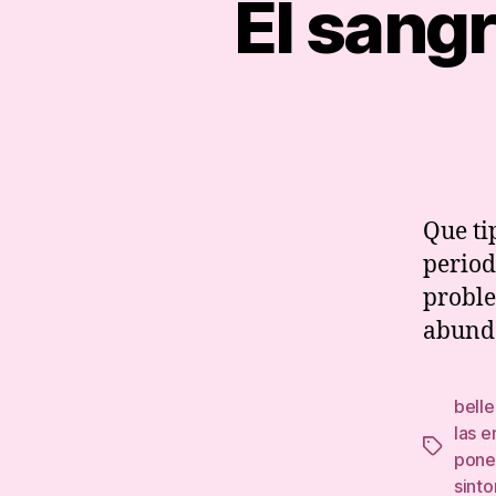
El sang
Que ti
period
proble
abunda
belle
las 
Tags
pone
sint