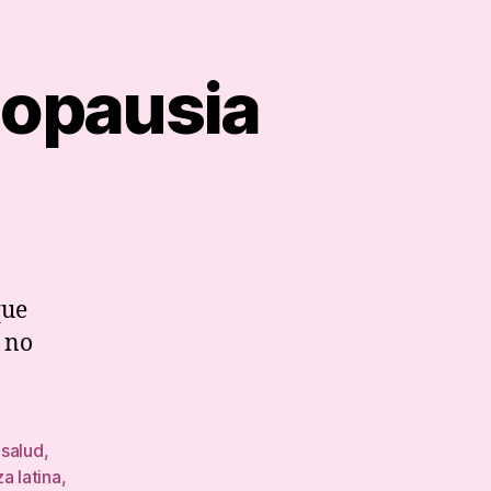
opausia
mprendiendo
nopausia
que
 no
 salud
,
a latina
,