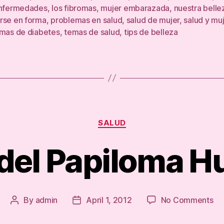
enfermedades
,
los fibromas
,
mujer embarazada
,
nuestra bellez
rse en forma
,
problemas en salud
,
salud de mujer
,
salud y mu
omas de diabetes
,
temas de salud
,
tips de belleza
Categories
SALUD
 del Papiloma 
on
By
admin
April 1, 2012
No Comments
Post
Post
Vir
author
date
de