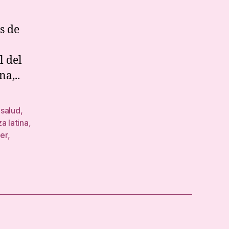
piloma
mano
s de
l del
na,..
 salud
,
a latina
,
jer
,