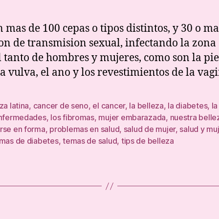
Pa
Hu
n mas de 100 cepas o tipos distintos, y 30 o ma
son de transmision sexual, infectando la zona
l tanto de hombres y mujeres, como son la pie
a vulva, el ano y los revestimientos de la vagi
za latina
,
cancer de seno
,
el cancer
,
la belleza
,
la diabetes
,
la
enfermedades
,
los fibromas
,
mujer embarazada
,
nuestra bellez
rse en forma
,
problemas en salud
,
salud de mujer
,
salud y mu
omas de diabetes
,
temas de salud
,
tips de belleza