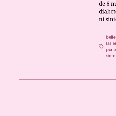
de 6 m
diabet
ni sin
belle
las 
Tags
pone
sint