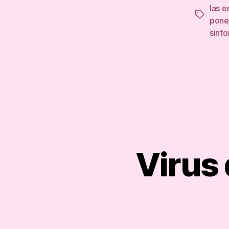
las 
Tags
pone
sint
Virus