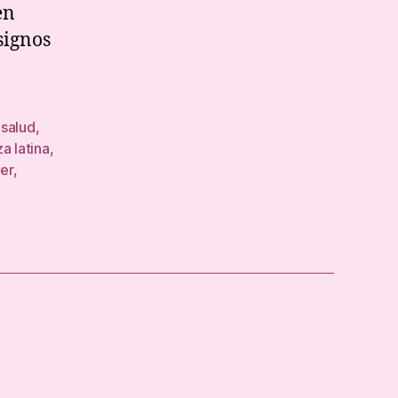
en
signos
 salud
,
a latina
,
jer
,