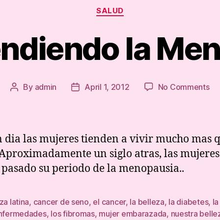
Categories
SALUD
ndiendo la Men
on
By
admin
April 1, 2012
No Comments
Post
Post
Co
author
date
la
Me
 dia las mujeres tienden a vivir mucho mas 
 Aproximadamente un siglo atras, las mujeres
 pasado su periodo de la menopausia..
za latina
,
cancer de seno
,
el cancer
,
la belleza
,
la diabetes
,
la
enfermedades
,
los fibromas
,
mujer embarazada
,
nuestra bellez