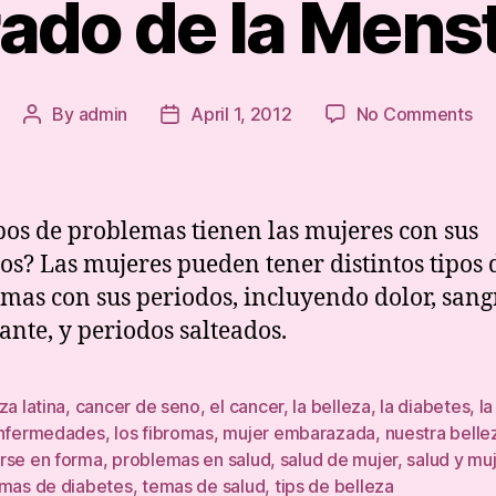
rado de la Mens
on
By
admin
April 1, 2012
No Comments
Post
Post
El
author
date
sa
de
la
pos de problemas tienen las mujeres con sus
Me
os? Las mujeres pueden tener distintos tipos 
mas con sus periodos, incluyendo dolor, san
nte, y periodos salteados.
za latina
,
cancer de seno
,
el cancer
,
la belleza
,
la diabetes
,
la
enfermedades
,
los fibromas
,
mujer embarazada
,
nuestra bellez
rse en forma
,
problemas en salud
,
salud de mujer
,
salud y mu
omas de diabetes
,
temas de salud
,
tips de belleza