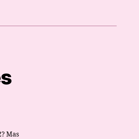
es
pos
abetes
 2? Mas