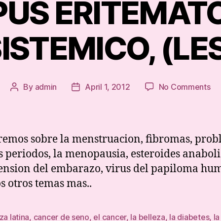
PUS ERITEMAT
ISTEMICO, (LE
on
By
admin
April 1, 2012
No Comments
Post
Post
LU
author
date
ER
SI
(L
emos sobre la menstruacion, fibromas, pro
s periodos, la menopausia, esteroides anaboli
ension del embarazo, virus del papiloma hu
 otros temas mas..
za latina
,
cancer de seno
,
el cancer
,
la belleza
,
la diabetes
,
la