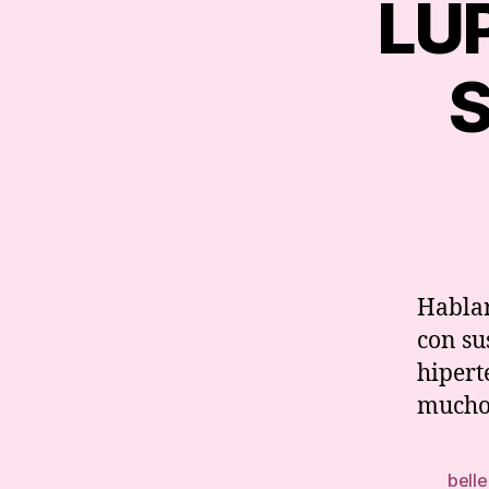
LU
S
Hablar
con su
hipert
muchos
belle