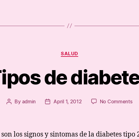
Categories
SALUD
ipos de diabet
on
By
admin
April 1, 2012
No Comments
Post
Post
Ti
author
date
de
di
 son los signos y sintomas de la diabetes tipo