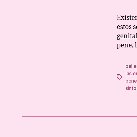
Existe
estos 
genita
pene, l
belle
las 
Tags
pone
sint