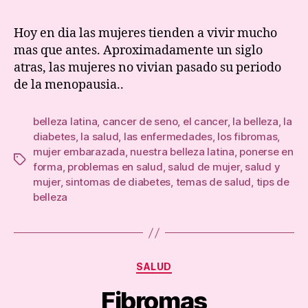
la
Meno
Hoy en dia las mujeres tienden a vivir mucho
mas que antes. Aproximadamente un siglo
atras, las mujeres no vivian pasado su periodo
de la menopausia..
belleza latina
,
cancer de seno
,
el cancer
,
la belleza
,
la
diabetes
,
la salud
,
las enfermedades
,
los fibromas
,
mujer embarazada
,
nuestra belleza latina
,
ponerse en
Tags
forma
,
problemas en salud
,
salud de mujer
,
salud y
mujer
,
sintomas de diabetes
,
temas de salud
,
tips de
belleza
Categories
SALUD
Fibromas