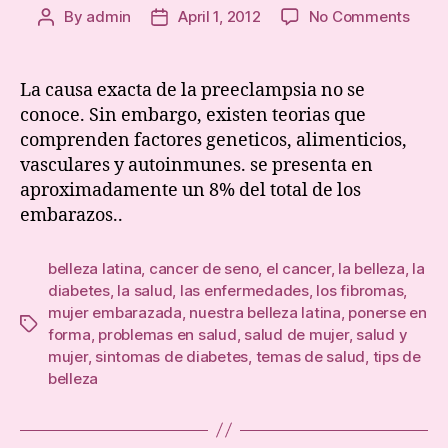
on
By
admin
April 1, 2012
No Comments
Post
Post
Hiper
author
date
del
Emba
La causa exacta de la preeclampsia no se
(Pre-
conoce. Sin embargo, existen teorias que
eclam
comprenden factores geneticos, alimenticios,
vasculares y autoinmunes. se presenta en
aproximadamente un 8% del total de los
embarazos..
belleza latina
,
cancer de seno
,
el cancer
,
la belleza
,
la
diabetes
,
la salud
,
las enfermedades
,
los fibromas
,
mujer embarazada
,
nuestra belleza latina
,
ponerse en
Tags
forma
,
problemas en salud
,
salud de mujer
,
salud y
mujer
,
sintomas de diabetes
,
temas de salud
,
tips de
belleza