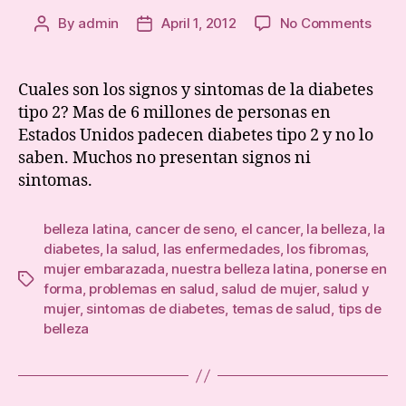
on
By
admin
April 1, 2012
No Comments
Post
Post
Tipos
author
date
de
diabe
Cuales son los signos y sintomas de la diabetes
tipo 2? Mas de 6 millones de personas en
Estados Unidos padecen diabetes tipo 2 y no lo
saben. Muchos no presentan signos ni
sintomas.
belleza latina
,
cancer de seno
,
el cancer
,
la belleza
,
la
diabetes
,
la salud
,
las enfermedades
,
los fibromas
,
mujer embarazada
,
nuestra belleza latina
,
ponerse en
Tags
forma
,
problemas en salud
,
salud de mujer
,
salud y
mujer
,
sintomas de diabetes
,
temas de salud
,
tips de
belleza