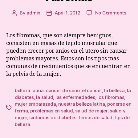
on
By
admin
April 1, 2012
No Comments
Post
Post
Fibr
author
date
Los fibromas, que son siempre benignos,
consisten en masas de tejido muscular que
pueden crecer por anios en el utero sin causar
problemas mayores. Estos son los tipos mas
comunes de crecimientos que se encuentran en
la pelvis de la mujer..
belleza latina
,
cancer de seno
,
el cancer
,
la belleza
,
la
diabetes
,
la salud
,
las enfermedades
,
los fibromas
,
mujer embarazada
,
nuestra belleza latina
,
ponerse en
Tags
forma
,
problemas en salud
,
salud de mujer
,
salud y
mujer
,
sintomas de diabetes
,
temas de salud
,
tips de
belleza