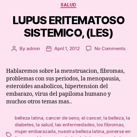
Categories
SALUD
LUPUS ERITEMATOSO
SISTEMICO, (LES)
on
By
admin
April 1, 2012
No Comments
Post
Post
LUPU
author
date
ERIT
SIST
Hablaremos sobre la menstruacion, fibromas,
(LES)
problemas con sus periodos, la menopausia,
esteroides anabolicos, hipertension del
embarazo, virus del papiloma humano y
muchos otros temas mas..
belleza latina
,
cancer de seno
,
el cancer
,
la belleza
,
la
diabetes
,
la salud
,
las enfermedades
,
los fibromas
,
mujer embarazada
,
nuestra belleza latina
,
ponerse en
Tags