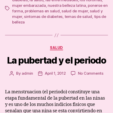
mujer embarazada
,
nuestra belleza latina
,
ponerse en
Tags
forma
,
problemas en salud
,
salud de mujer
,
salud y
mujer
,
sintomas de diabetes
,
temas de salud
,
tips de
belleza
Categories
SALUD
La pubertad y el periodo
on
By
admin
April 1, 2012
No Comments
Post
Post
La
author
date
pube
y
La menstruacion (el periodo) constituye una
el
etapa fundamental de la pubertad en las ninas
perio
y es uno de los muchos indicios fisicos que
senalan que una nina se esta convirtiendo en