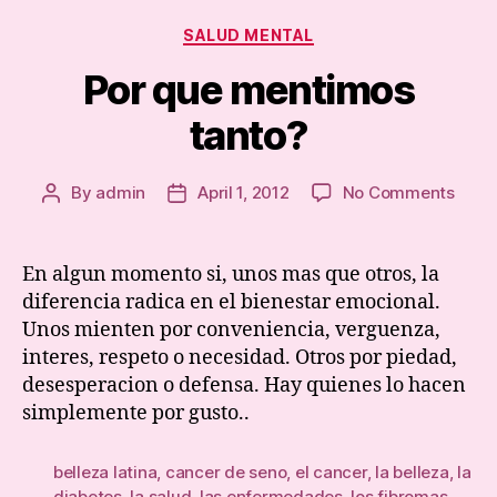
Categories
SALUD MENTAL
Por que mentimos
tanto?
on
By
admin
April 1, 2012
No Comments
Post
Post
Por
author
date
que
ment
En algun momento si, unos mas que otros, la
tanto
diferencia radica en el bienestar emocional.
Unos mienten por conveniencia, verguenza,
interes, respeto o necesidad. Otros por piedad,
desesperacion o defensa. Hay quienes lo hacen
simplemente por gusto..
belleza latina
,
cancer de seno
,
el cancer
,
la belleza
,
la
diabetes
,
la salud
,
las enfermedades
,
los fibromas
,