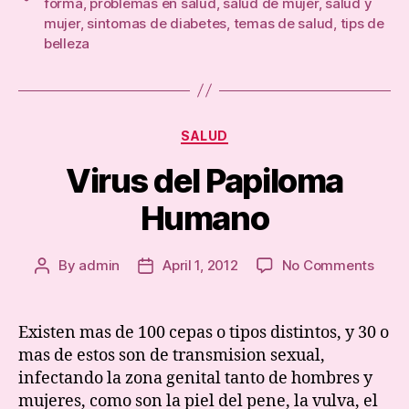
forma
,
problemas en salud
,
salud de mujer
,
salud y
mujer
,
sintomas de diabetes
,
temas de salud
,
tips de
belleza
Categories
SALUD
Virus del Papiloma
Humano
on
By
admin
April 1, 2012
No Comments
Post
Post
Virus
author
date
del
Papi
Existen mas de 100 cepas o tipos distintos, y 30 o
Hum
mas de estos son de transmision sexual,
infectando la zona genital tanto de hombres y
mujeres, como son la piel del pene, la vulva, el