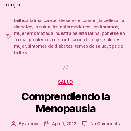
mujer..
belleza latina
,
cancer de seno
,
el cancer
,
la belleza
,
la
diabetes
,
la salud
,
las enfermedades
,
los fibromas
,
mujer embarazada
,
nuestra belleza latina
,
ponerse en
Tags
forma
,
problemas en salud
,
salud de mujer
,
salud y
mujer
,
sintomas de diabetes
,
temas de salud
,
tips de
belleza
Categories
SALUD
Comprendiendo la
Menopausia
on
By
admin
April 1, 2012
No Comments
Post
Post
Comp
author
date