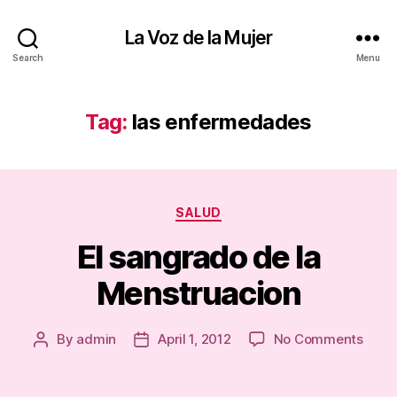
La Voz de la Mujer
Search
Menu
Tag:
las enfermedades
Categories
SALUD
El sangrado de la
Menstruacion
on
By
admin
April 1, 2012
No Comments
Post
Post
El
author
date
sang
de