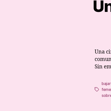
Un
Una ci
comun 
Sin em
baja
feme
Tags
sobr