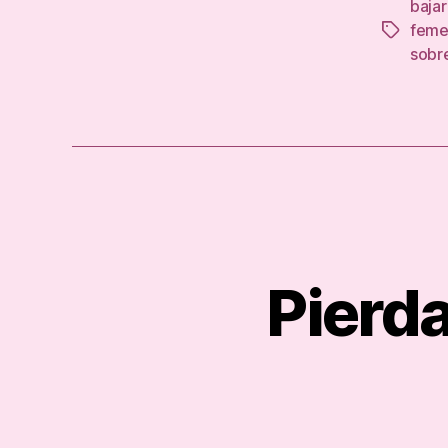
baja
feme
Tags
sobr
Pierda