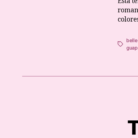
Esta t
romant
colores
bell
Tags
guap
T