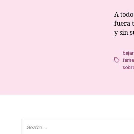
A todo
fuera 
y sin 
baja
feme
Tags
sobr
Search
for: