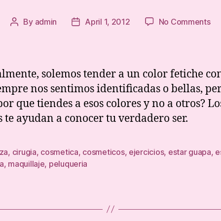
on
By
admin
April 1, 2012
No Comments
Post
Post
Tr
author
date
de
Be
mente, solemos tender a un color fetiche con
empre nos sentimos identificadas o bellas, per
por que tiendes a esos colores y no a otros? Lo
s te ayudan a conocer tu verdadero ser.
eza
,
cirugia
,
cosmetica
,
cosmeticos
,
ejercicios
,
estar guapa
,
e
a
,
maquillaje
,
peluqueria