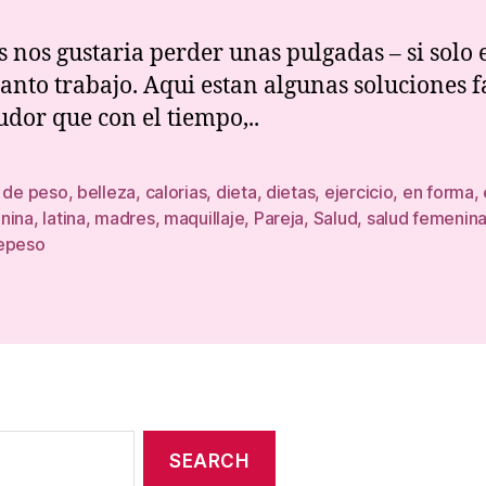
Lib
sin
s nos gustaria perder unas pulgadas – si solo 
Es
tanto trabajo. Aqui estan algunas soluciones f
sudor que con el tiempo,..
r de peso
,
belleza
,
calorias
,
dieta
,
dietas
,
ejercicio
,
en forma
,
nina
,
latina
,
madres
,
maquillaje
,
Pareja
,
Salud
,
salud femenin
epeso