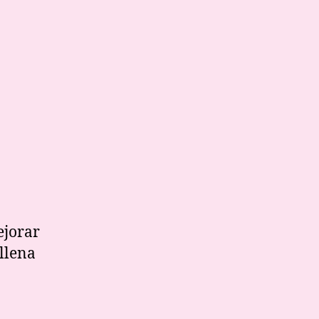
rcicios,
?
ejorar
 llena