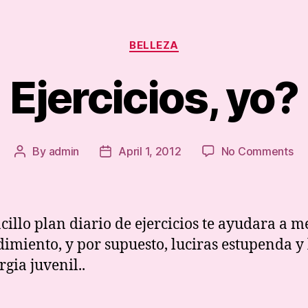
Categories
BELLEZA
Ejercicios, yo?
on
By
admin
April 1, 2012
No Comments
Post
Post
Eje
author
date
yo
cillo plan diario de ejercicios te ayudara a m
dimiento, y por supuesto, luciras estupenda y
rgia juvenil..