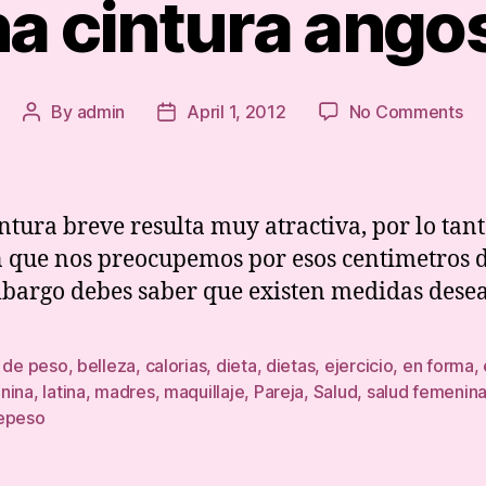
a cintura ango
on
By
admin
April 1, 2012
No Comments
Post
Post
Un
author
date
cin
an
ntura breve resulta muy atractiva, por lo tant
que nos preocupemos por esos centimetros 
bargo debes saber que existen medidas deseab
r de peso
,
belleza
,
calorias
,
dieta
,
dietas
,
ejercicio
,
en forma
,
nina
,
latina
,
madres
,
maquillaje
,
Pareja
,
Salud
,
salud femenin
epeso