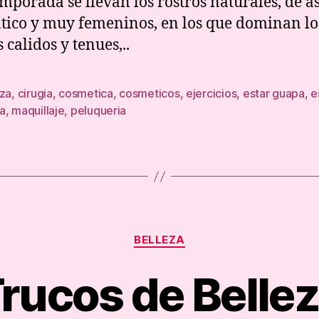
emporada se llevan los rostros naturales, de a
maq
ico y muy femeninos, en los que dominan lo
 calidos y tenues,..
eza
,
cirugia
,
cosmetica
,
cosmeticos
,
ejercicios
,
estar guapa
,
e
a
,
maquillaje
,
peluqueria
Categories
BELLEZA
rucos de Belle