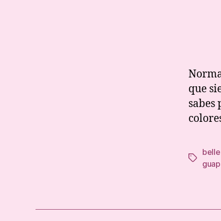
Normal
que si
sabes 
colore
bell
Tags
guap