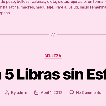
r de peso
,
belleza
,
calorias
,
dieta
,
dietas
,
ejercicio
,
en forma
,
nina
,
latina
,
madres
,
maquillaje
,
Pareja
,
Salud
,
salud femenin
epeso
Categories
BELLEZA
 5 Libras sin E
on
By
admin
April 1, 2012
No Comments
Post
Post
Pi
author
date
5