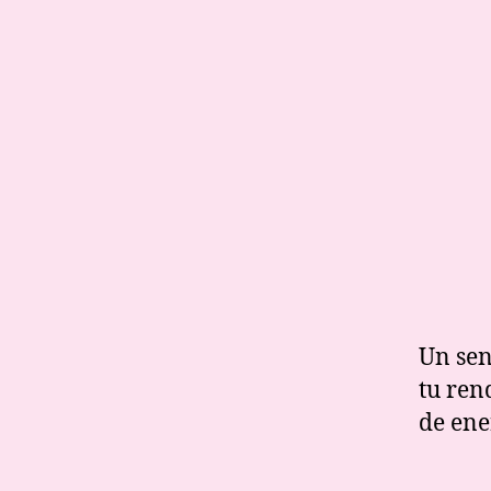
Un sen
tu ren
de ene