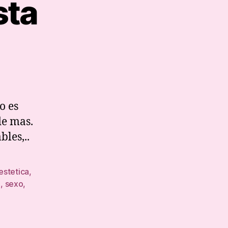
sta
a
tura
gosta
o es
de mas.
les,..
estetica
,
a
,
sexo
,