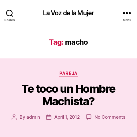
La Voz de la Mujer
Search
Menu
Tag:
macho
Categories
PAREJA
Te toco un Hombre
Machista?
on
By
admin
April 1, 2012
No Comments
Post
Post
Te
author
date
toco
un