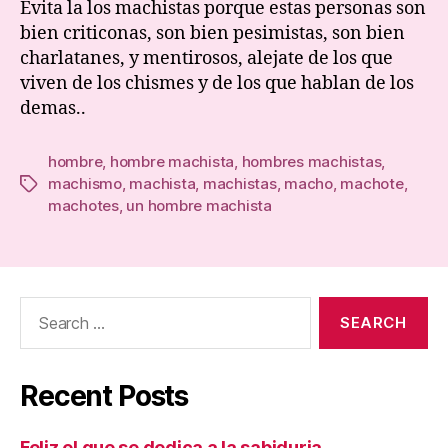
Evita la los machistas porque estas personas son
Homb
bien criticonas, son bien pesimistas, son bien
Mach
charlatanes, y mentirosos, alejate de los que
viven de los chismes y de los que hablan de los
demas..
hombre
,
hombre machista
,
hombres machistas
,
machismo
,
machista
,
machistas
,
macho
,
machote
,
Tags
machotes
,
un hombre machista
Search
for:
Recent Posts
Feliz el que se dedica a la sabiduria.