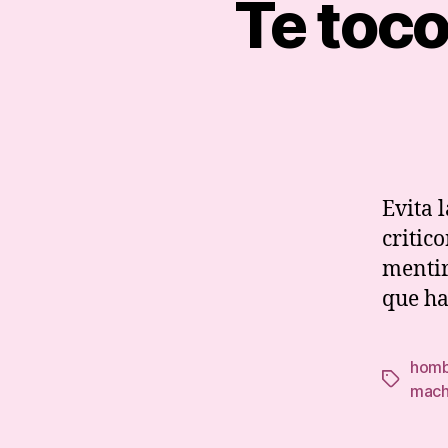
Te toc
Evita 
critic
mentir
que ha
hom
Tags
mach