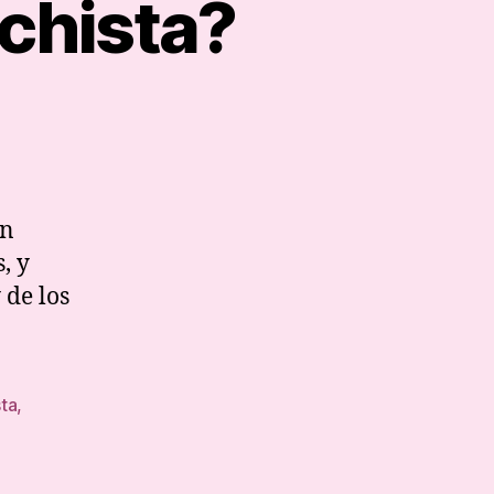
chista?
co
mbre
en
chista?
, y
 de los
ta
,