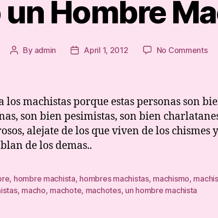
o un Hombre Ma
on
By
admin
April 1, 2012
No Comments
Post
Post
Te
author
date
to
un
Ho
la los machistas porque estas personas son bi
Ma
onas, son bien pesimistas, son bien charlatanes
osos, alejate de los que viven de los chismes y
blan de los demas..
bre
,
hombre machista
,
hombres machistas
,
machismo
,
machis
istas
,
macho
,
machote
,
machotes
,
un hombre machista