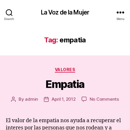
La Voz de la Mujer
Search
Menu
Tag:
empatia
Categories
VALORES
Empatia
on
By
admin
April 1, 2012
No Comments
Post
Post
Empa
author
date
El valor de la empatia nos ayuda a recuperar el
interes por las personas que nos rodean y a