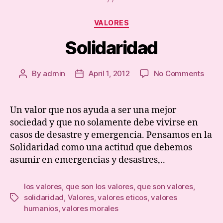
Categories
VALORES
Solidaridad
on
By
admin
April 1, 2012
No Comments
Post
Post
Solid
author
date
Un valor que nos ayuda a ser una mejor
sociedad y que no solamente debe vivirse en
casos de desastre y emergencia. Pensamos en la
Solidaridad como una actitud que debemos
asumir en emergencias y desastres,..
los valores
,
que son los valores
,
que son valores
,
solidaridad
,
Valores
,
valores eticos
,
valores
Tags
humanios
,
valores morales