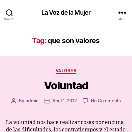
La Voz de la Mujer
Search
Menu
Tag:
que son valores
Categories
VALORES
Voluntad
on
By
admin
April 1, 2012
No Comments
Post
Post
Volu
author
date
La voluntad nos hace realizar cosas por encima
de las dificultades, los contratiempos y el estado