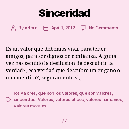
Sinceridad
on
By
admin
April 1, 2012
No Comments
Post
Post
Since
author
date
Es un valor que debemos vivir para tener
amigos, para ser dignos de confianza. Alguna
vez has sentido la desilusion de descubrir la
verdad?, esa verdad que descubre un engano o
una mentira?, seguramente si;,..
los valores
,
que son los valores
,
que son valores
,
sinceridad
,
Valores
,
valores eticos
,
valores humanios
,
Tags
valores morales