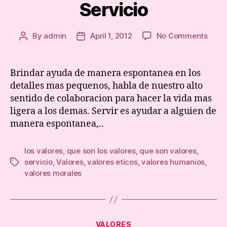
Servicio
on
By
admin
April 1, 2012
No Comments
Post
Post
Servi
author
date
Brindar ayuda de manera espontanea en los
detalles mas pequenos, habla de nuestro alto
sentido de colaboracion para hacer la vida mas
ligera a los demas. Servir es ayudar a alguien de
manera espontanea,..
los valores
,
que son los valores
,
que son valores
,
servicio
,
Valores
,
valores eticos
,
valores humanios
,
Tags
valores morales
Categories
VALORES