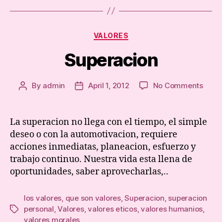
Categories
VALORES
Superacion
on
By
admin
April 1, 2012
No Comments
Post
Post
Supe
author
date
La superacion no llega con el tiempo, el simple
deseo o con la automotivacion, requiere
acciones inmediatas, planeacion, esfuerzo y
trabajo continuo. Nuestra vida esta llena de
oportunidades, saber aprovecharlas,..
los valores
,
que son valores
,
Superacion
,
superacion
personal
,
Valores
,
valores eticos
,
valores humanios
,
Tags
valores morales