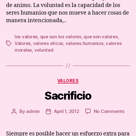
de animo. La voluntad es la capacidad de los
seres humanios que nos mueve a hacer cosas de
manera intencionada,..
los valores
,
que son los valores
,
que son valores
,
Valores
,
valores eticos
,
valores humanios
,
valores
Tags
morales
,
voluntad
Categories
VALORES
Sacrificio
on
By
admin
April 1, 2012
No Comments
Post
Post
Sacri
author
date
Siempre es posible hacer un esfuerzo extra para