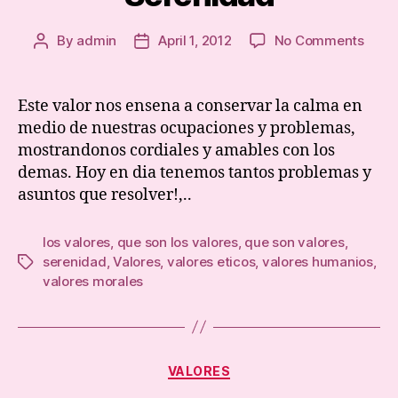
on
By
admin
April 1, 2012
No Comments
Post
Post
Sere
author
date
Este valor nos ensena a conservar la calma en
medio de nuestras ocupaciones y problemas,
mostrandonos cordiales y amables con los
demas. Hoy en dia tenemos tantos problemas y
asuntos que resolver!,..
los valores
,
que son los valores
,
que son valores
,
serenidad
,
Valores
,
valores eticos
,
valores humanios
,
Tags
valores morales
Categories
VALORES