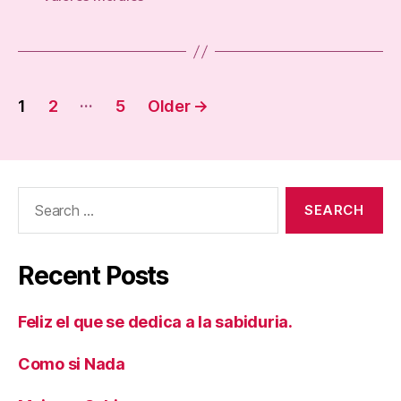
Posts
…
1
2
5
Older
→
pagination
Search
for:
Recent Posts
Feliz el que se dedica a la sabiduria.
Como si Nada