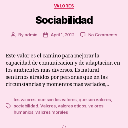
Categories
VALORES
Sociabilidad
on
By
admin
April 1, 2012
No Comments
Post
Post
Socia
author
date
Este valor es el camino para mejorar la
capacidad de comunicacion y de adaptacion en
los ambientes mas diversos. Es natural
sentirnos atraidos por personas que en las
circunstancias y momentos mas variados,..
los valores
,
que son los valores
,
que son valores
,
sociabilidad
,
Valores
,
valores eticos
,
valores
Tags
humanios
,
valores morales