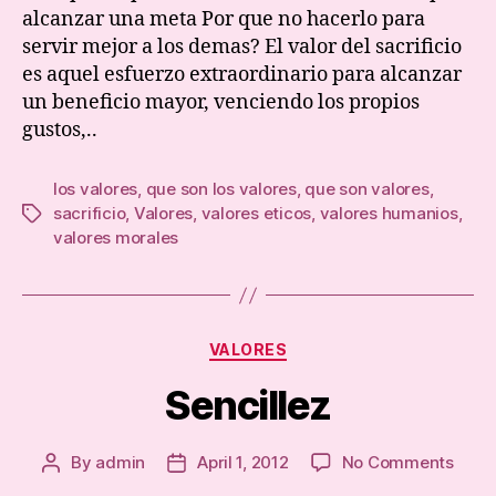
alcanzar una meta Por que no hacerlo para
servir mejor a los demas? El valor del sacrificio
es aquel esfuerzo extraordinario para alcanzar
un beneficio mayor, venciendo los propios
gustos,..
los valores
,
que son los valores
,
que son valores
,
sacrificio
,
Valores
,
valores eticos
,
valores humanios
,
Tags
valores morales
Categories
VALORES
Sencillez
on
By
admin
April 1, 2012
No Comments
Post
Post
Senci
author
date