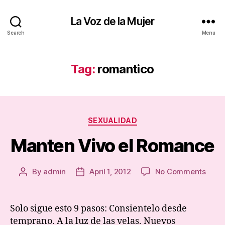
La Voz de la Mujer
Search
Menu
Tag:
romantico
Categories
SEXUALIDAD
Manten Vivo el Romance
on
By
admin
April 1, 2012
No Comments
Post
Post
Mant
author
date
Vivo
el
Solo sigue esto 9 pasos: Consientelo desde
Roma
temprano. A la luz de las velas. Nuevos