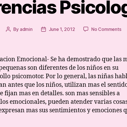
rencias Psicolo
on
By
admin
June 1, 2012
No Comments
Post
Post
Di
author
date
Ps
acion Emocional- Se ha demostrado que las 
pequenas son diferentes de los niños en su
ollo psicomotor. Por lo general, las niñas hab
n antes que los niños, utilizan mas el sentido
se fijan mas en detalles. son mas sensibles a
los emocionales, pueden atender varias cosas
 expresan mas sus sentimientos y emociones q