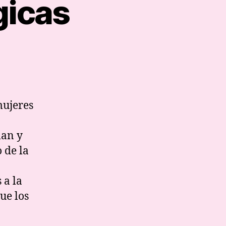
gicas
ferencias
icologicas
mujeres
lan y
 de la
 a la
ue los