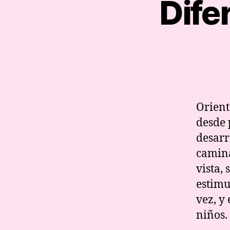
Dife
Orient
desde 
desarr
camina
vista, 
estimu
vez, y
niños.