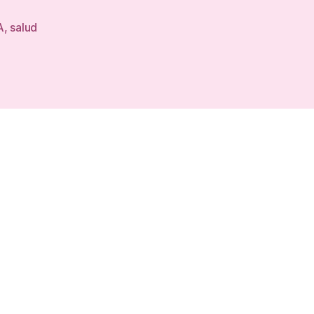
A
,
salud