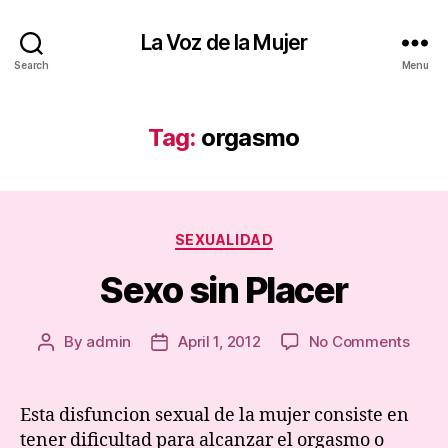
La Voz de la Mujer
Search
Menu
Tag:
orgasmo
Categories
SEXUALIDAD
Sexo sin Placer
on
By
admin
April 1, 2012
No Comments
Post
Post
Sexo
author
date
sin
Place
Esta disfuncion sexual de la mujer consiste en
tener dificultad para alcanzar el orgasmo o