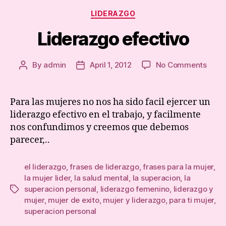
Categories
LIDERAZGO
Liderazgo efectivo
on
By
admin
April 1, 2012
No Comments
Post
Post
Lide
author
date
efect
Para las mujeres no nos ha sido facil ejercer un
liderazgo efectivo en el trabajo, y facilmente
nos confundimos y creemos que debemos
parecer,..
el liderazgo
,
frases de liderazgo
,
frases para la mujer
,
la mujer lider
,
la salud mental
,
la superacion
,
la
superacion personal
,
liderazgo femenino
,
liderazgo y
Tags
mujer
,
mujer de exito
,
mujer y liderazgo
,
para ti mujer
,
superacion personal