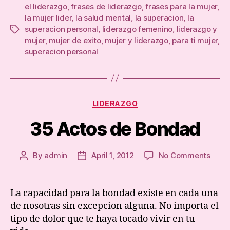
el liderazgo
,
frases de liderazgo
,
frases para la mujer
,
la mujer lider
,
la salud mental
,
la superacion
,
la
superacion personal
,
liderazgo femenino
,
liderazgo y
Tags
mujer
,
mujer de exito
,
mujer y liderazgo
,
para ti mujer
,
superacion personal
Categories
LIDERAZGO
35 Actos de Bondad
on
By
admin
April 1, 2012
No Comments
Post
Post
35
author
date
Acto
de
La capacidad para la bondad existe en cada una
Bond
de nosotras sin excepcion alguna. No importa el
tipo de dolor que te haya tocado vivir en tu