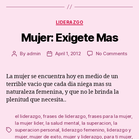
Categories
LIDERAZGO
Mujer: Exigete Mas
on
By
admin
April 1, 2012
No Comments
Post
Post
Mujer
author
date
Exige
Mas
La mujer se encuentra hoy en medio de un
terrible vacio que cada dia niega mas su
naturaleza femenina, y que no le brinda la
plenitud que necesita..
el liderazgo
,
frases de liderazgo
,
frases para la mujer
,
la mujer lider
,
la salud mental
,
la superacion
,
la
superacion personal
,
liderazgo femenino
,
liderazgo y
Tags
mujer
,
mujer de exito
,
mujer y liderazgo
,
para ti mujer
,