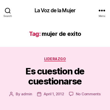
La Voz de la Mujer
Search
Menu
Tag:
mujer de exito
Categories
LIDERAZGO
Es cuestion de
cuestionarse
on
By
admin
April 1, 2012
No Comments
Post
Post
Es
author
date
cuest
de