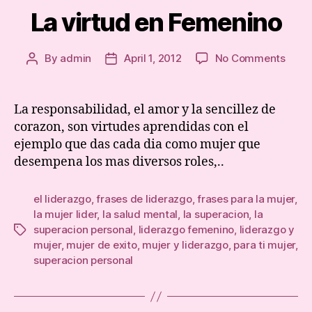
La virtud en Femenino
on
By
admin
April 1, 2012
No Comments
Post
Post
La
author
date
virtu
en
La responsabilidad, el amor y la sencillez de
Feme
corazon, son virtudes aprendidas con el
ejemplo que das cada dia como mujer que
desempena los mas diversos roles,..
el liderazgo
,
frases de liderazgo
,
frases para la mujer
,
la mujer lider
,
la salud mental
,
la superacion
,
la
superacion personal
,
liderazgo femenino
,
liderazgo y
Tags
mujer
,
mujer de exito
,
mujer y liderazgo
,
para ti mujer
,
superacion personal