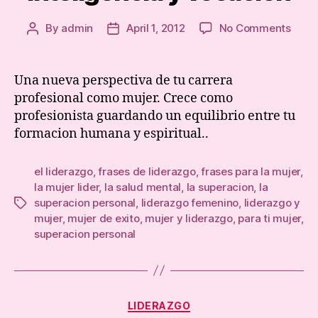
on
By
admin
April 1, 2012
No Comments
Post
Post
Intel
author
date
y
voca
Una nueva perspectiva de tu carrera
profesional como mujer. Crece como
profesionista guardando un equilibrio entre tu
formacion humana y espiritual..
el liderazgo
,
frases de liderazgo
,
frases para la mujer
,
la mujer lider
,
la salud mental
,
la superacion
,
la
superacion personal
,
liderazgo femenino
,
liderazgo y
Tags
mujer
,
mujer de exito
,
mujer y liderazgo
,
para ti mujer
,
superacion personal
Categories
LIDERAZGO