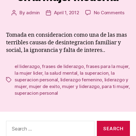
on
By
admin
April 1, 2012
No Comments
Post
Post
La
author
date
Supe
Perso
Tomada en consideracion como una de las mas
y
terribles causas de desintegracion familiar y
el
social, la ignorancia y falta de interes..
Desar
Hum
en
el liderazgo
,
frases de liderazgo
,
frases para la mujer
,
la
la mujer lider
,
la salud mental
,
la superacion
,
la
Muje
superacion personal
,
liderazgo femenino
,
liderazgo y
Tags
Mode
mujer
,
mujer de exito
,
mujer y liderazgo
,
para ti mujer
,
superacion personal
Search
for: