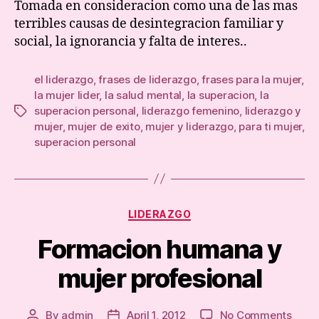
Tomada en consideracion como una de las mas
cuest
terribles causas de desintegracion familiar y
social, la ignorancia y falta de interes..
el liderazgo
,
frases de liderazgo
,
frases para la mujer
,
la mujer lider
,
la salud mental
,
la superacion
,
la
superacion personal
,
liderazgo femenino
,
liderazgo y
Tags
mujer
,
mujer de exito
,
mujer y liderazgo
,
para ti mujer
,
superacion personal
Categories
LIDERAZGO
Formacion humana y
mujer profesional
on
By
admin
April 1, 2012
No Comments
Post
Post