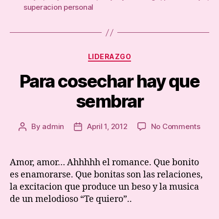
superacion personal
Categories
LIDERAZGO
Para cosechar hay que
sembrar
on
By
admin
April 1, 2012
No Comments
Post
Post
Para
author
date
cose
hay
Amor, amor… Ahhhhh el romance. Que bonito
que
es enamorarse. Que bonitas son las relaciones,
semb
la excitacion que produce un beso y la musica
de un melodioso “Te quiero”..