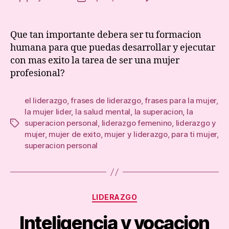
Form
author
date
huma
y
Que tan importante debera ser tu formacion
muje
humana para que puedas desarrollar y ejecutar
profe
con mas exito la tarea de ser una mujer
profesional?
el liderazgo
,
frases de liderazgo
,
frases para la mujer
,
la mujer lider
,
la salud mental
,
la superacion
,
la
superacion personal
,
liderazgo femenino
,
liderazgo y
Tags
mujer
,
mujer de exito
,
mujer y liderazgo
,
para ti mujer
,
superacion personal
Categories
LIDERAZGO
Inteligencia y vocacion