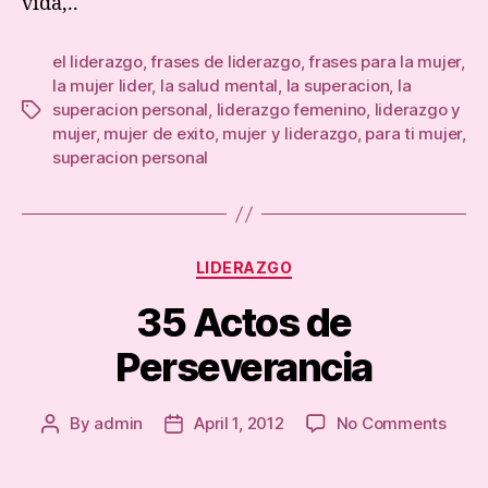
vida,..
el liderazgo
,
frases de liderazgo
,
frases para la mujer
,
la mujer lider
,
la salud mental
,
la superacion
,
la
superacion personal
,
liderazgo femenino
,
liderazgo y
Tags
mujer
,
mujer de exito
,
mujer y liderazgo
,
para ti mujer
,
superacion personal
Categories
LIDERAZGO
35 Actos de
Perseverancia
on
By
admin
April 1, 2012
No Comments
Post
Post
35
author
date
Acto