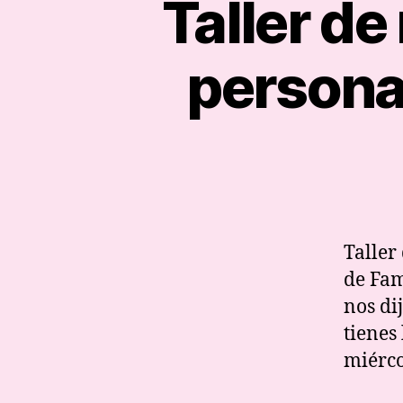
Taller d
personal
Taller
de Fam
nos di
tienes
miérco