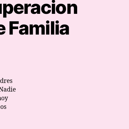
uperacion
e Familia
ler
tivacion
adres
peracion
 Nadie
rsonal
hoy
ra
dres
los
milia