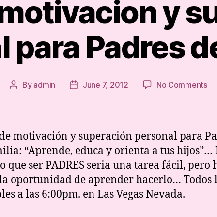
e motivacion y s
 para Padres d
on
By
admin
June 7, 2012
No Comments
Post
Post
Tal
author
date
de
mo
y
 de motivación y superación personal para P
su
ilia: “Aprende, educa y orienta a tus hijos”…
pe
jo que ser PADRES seria una tarea fácil, pero 
pa
Pa
 la oportunidad de aprender hacerlo… Todos 
de
les a las 6:00pm. en Las Vegas Nevada.
Fa