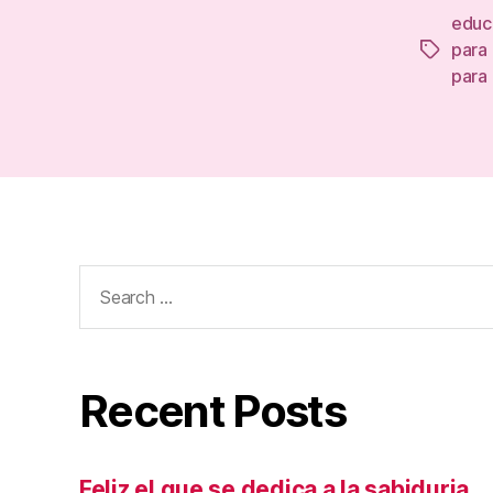
educa
para 
Tags
para 
Search
for:
Recent Posts
Feliz el que se dedica a la sabiduria.