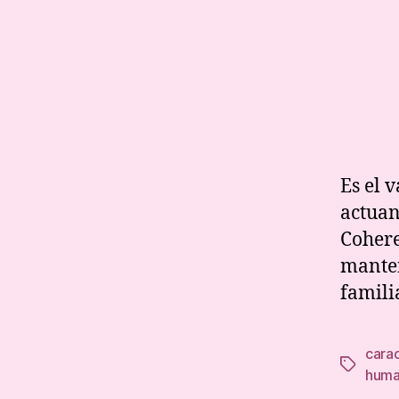
Es el 
actuan
Cohere
manten
familia
cara
Tags
huma