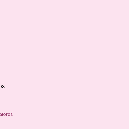
herencia
os
alores