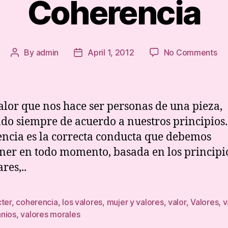
Coherencia
on
By
admin
April 1, 2012
No Comments
Post
Post
Co
author
date
valor que nos hace ser personas de una pieza,
do siempre de acuerdo a nuestros principios.
ncia es la correcta conducta que debemos
er en todo momento, basada en los principi
res,..
cter
,
coherencia
,
los valores
,
mujer y valores
,
valor
,
Valores
,
v
nios
,
valores morales