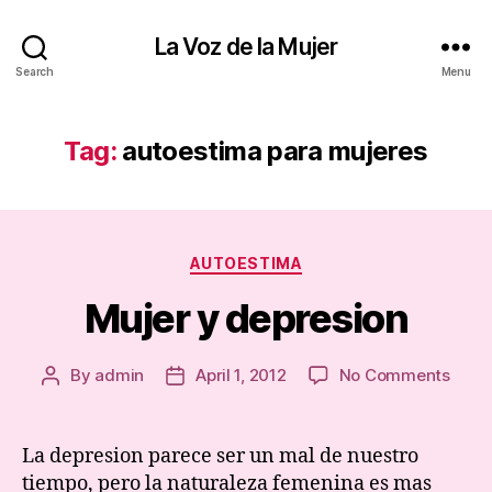
La Voz de la Mujer
Search
Menu
Tag:
autoestima para mujeres
Categories
AUTOESTIMA
Mujer y depresion
on
By
admin
April 1, 2012
No Comments
Post
Post
Muje
author
date
y
depr
La depresion parece ser un mal de nuestro
tiempo, pero la naturaleza femenina es mas