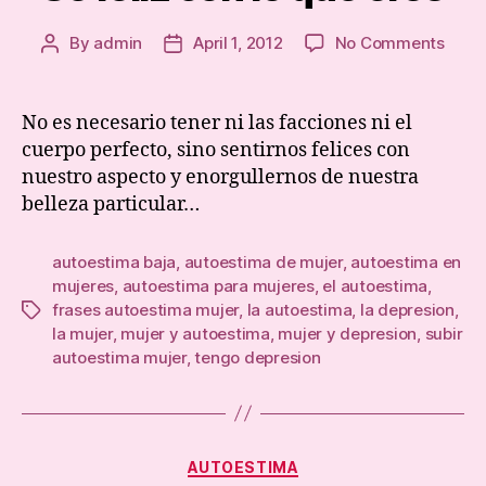
on
By
admin
April 1, 2012
No Comments
Post
Post
Se
author
date
feliz
con
No es necesario tener ni las facciones ni el
lo
cuerpo perfecto, sino sentirnos felices con
que
nuestro aspecto y enorgullernos de nuestra
eres
belleza particular…
autoestima baja
,
autoestima de mujer
,
autoestima en
mujeres
,
autoestima para mujeres
,
el autoestima
,
frases autoestima mujer
,
la autoestima
,
la depresion
,
Tags
la mujer
,
mujer y autoestima
,
mujer y depresion
,
subir
autoestima mujer
,
tengo depresion
Categories
AUTOESTIMA