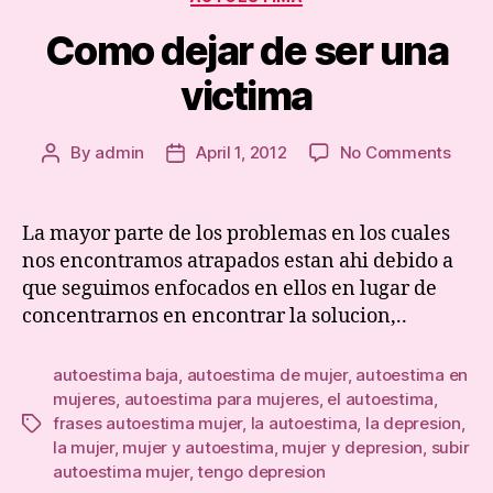
Como dejar de ser una
victima
on
By
admin
April 1, 2012
No Comments
Post
Post
Com
author
date
dejar
de
La mayor parte de los problemas en los cuales
ser
nos encontramos atrapados estan ahi debido a
una
que seguimos enfocados en ellos en lugar de
victi
concentrarnos en encontrar la solucion,..
autoestima baja
,
autoestima de mujer
,
autoestima en
mujeres
,
autoestima para mujeres
,
el autoestima
,
frases autoestima mujer
,
la autoestima
,
la depresion
,
Tags
la mujer
,
mujer y autoestima
,
mujer y depresion
,
subir
autoestima mujer
,
tengo depresion