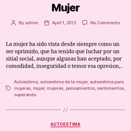
Mujer
on
By
admin
April 1, 2012
No Comments
Post
Post
La
author
date
Auto
de
La mujer ha sido vista desde siempre como un
la
ser oprimido, que ha tenido que luchar por un
Muje
sitial social, aunque algunas han aceptado, por
comodidad, inseguridad o temor esa opresion,..
Autoestima
,
autoestima de la mujer
,
autoestima para
mujeres
,
mujer
,
mujeres
,
pensamientos
,
sentimientos
,
Tags
superando
Categories
AUTOESTIMA