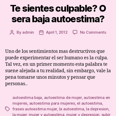
Te sientes culpable? O
sera baja autoestima?
on
By
admin
April 1, 2012
No Comments
Post
Post
Te
author
date
sient
culpa
Uno de los sentimientos mas destructivos que
O
puede experimentar el ser humano es la culpa.
sera
Tal vez, en un primer momento esta palabra te
baja
suene alejada a tu realidad, sin embargo, vale la
auto
pena tomarse unos minutos y pensar que
personas..
autoestima baja
,
autoestima de mujer
,
autoestima en
mujeres
,
autoestima para mujeres
,
el autoestima
,
frases autoestima mujer
,
la autoestima
,
la depresion
,
Tags
la mujer
,
mujer y autoestima
,
mujer y depresion
,
subir