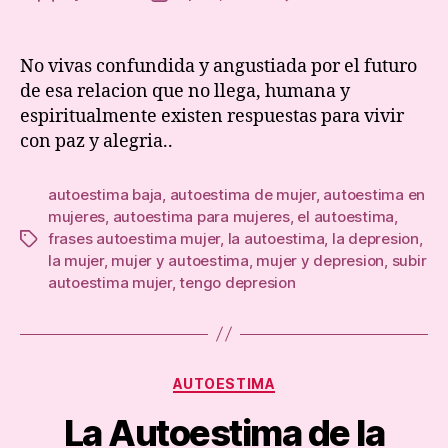
La
author
date
auto-
esti
No vivas confundida y angustiada por el futuro
y
de esa relacion que no llega, humana y
el
espiritualmente existen respuestas para vivir
Amor
con paz y alegria..
autoestima baja
,
autoestima de mujer
,
autoestima en
mujeres
,
autoestima para mujeres
,
el autoestima
,
frases autoestima mujer
,
la autoestima
,
la depresion
,
Tags
la mujer
,
mujer y autoestima
,
mujer y depresion
,
subir
autoestima mujer
,
tengo depresion
Categories
AUTOESTIMA
La Autoestima de la