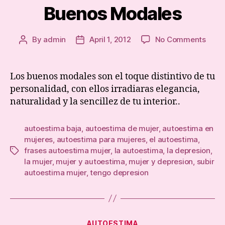
Buenos Modales
on
By
admin
April 1, 2012
No Comments
Post
Post
Buen
author
date
Moda
Los buenos modales son el toque distintivo de tu
personalidad, con ellos irradiaras elegancia,
naturalidad y la sencillez de tu interior..
autoestima baja
,
autoestima de mujer
,
autoestima en
mujeres
,
autoestima para mujeres
,
el autoestima
,
frases autoestima mujer
,
la autoestima
,
la depresion
,
Tags
la mujer
,
mujer y autoestima
,
mujer y depresion
,
subir
autoestima mujer
,
tengo depresion
Categories
AUTOESTIMA