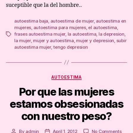
suceptible que la del hombre..
autoestima baja
,
autoestima de mujer
,
autoestima en
mujeres
,
autoestima para mujeres
,
el autoestima
,
frases autoestima mujer
,
la autoestima
,
la depresion
,
Tags
la mujer
,
mujer y autoestima
,
mujer y depresion
,
subir
autoestima mujer
,
tengo depresion
Categories
AUTOESTIMA
Por que las mujeres
estamos obsesionadas
con nuestro peso?
on
By
admin
April 1, 2012
No Comments
Post
Post