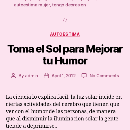
autoestima mujer
,
tengo depresion
Categories
AUTOESTIMA
Toma el Sol para Mejorar
tu Humor
on
By
admin
April 1, 2012
No Comments
Post
Post
Tom
author
date
el
Sol
La ciencia lo explica facil: la luz solar incide en
para
ciertas actividades del cerebro que tienen que
Mejor
ver con el humor de las personas, de manera
tu
que al disminuir la iluminacion solar la gente
Humo
tiende a deprimirse..