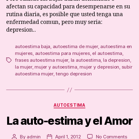
llena
afectan su capacidad para desempenarse en su
de
rutina diaria, es posible que usted tenga una
altas
enfermedad comun, pero muy seria:
y
depresion..
bajas
autoestima baja
,
autoestima de mujer
,
autoestima en
mujeres
,
autoestima para mujeres
,
el autoestima
,
frases autoestima mujer
,
la autoestima
,
la depresion
,
Tags
la mujer
,
mujer y autoestima
,
mujer y depresion
,
subir
autoestima mujer
,
tengo depresion
Categories
AUTOESTIMA
La auto-estima y el Amor
on
By
admin
April 1, 2012
No Comments
Post
Post