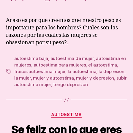
Por
author
date
que
las
Acaso es por que creemos que nuestro peso es
muje
importante para los hombres? Cuales son las
esta
razones por las cuales las mujeres se
obse
obsesionan por su peso?..
con
nuest
peso
autoestima baja
,
autoestima de mujer
,
autoestima en
mujeres
,
autoestima para mujeres
,
el autoestima
,
frases autoestima mujer
,
la autoestima
,
la depresion
,
Tags
la mujer
,
mujer y autoestima
,
mujer y depresion
,
subir
autoestima mujer
,
tengo depresion
Categories
AUTOESTIMA
Se feliz con lo que eres