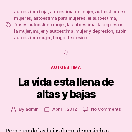
autoestima baja
,
autoestima de mujer
,
autoestima en
mujeres
,
autoestima para mujeres
,
el autoestima
,
frases autoestima mujer
,
la autoestima
,
la depresion
,
Tags
la mujer
,
mujer y autoestima
,
mujer y depresion
,
subir
autoestima mujer
,
tengo depresion
Categories
AUTOESTIMA
La vida esta llena de
altas y bajas
on
By
admin
April 1, 2012
No Comments
Post
Post
La
author
date
vida
esta
Pero cuando las bajas duran demasiado o