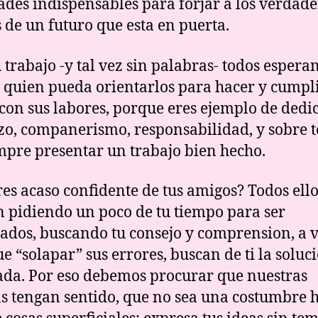
ades indispensables para forjar a los verdade
s de un futuro que esta en puerta.
u trabajo -y tal vez sin palabras- todos espera
u quien pueda orientarlos para hacer y cumpl
con sus labores, porque eres ejemplo de dedi
zo, companerismo, responsabilidad, y sobre t
mpre presentar un trabajo bien hecho.
res acaso confidente de tus amigos? Todos ell
 pidiendo un poco de tu tiempo para ser
ados, buscando tu consejo y comprension, a v
e “solapar” sus errores, buscan de ti la soluc
da. Por eso debemos procurar que nuestras
as tengan sentido, que no sea una costumbre 