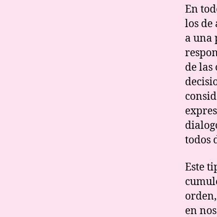
En tod
los de
a una 
respon
de las
decisi
consid
expres
dialog
todos 
Este t
cumulo
orden,
en nos