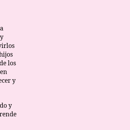
la
 y
virlos
hijos
de los
den
ecer y
ado y
prende