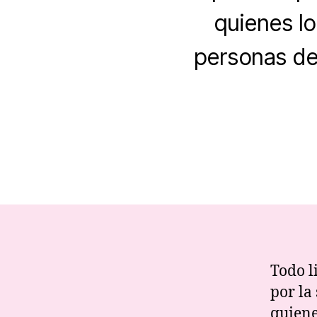
quienes l
personas de
Todo l
por la
quiene