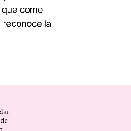
d que como
 reconoce la
derazgo
elar
 de
o