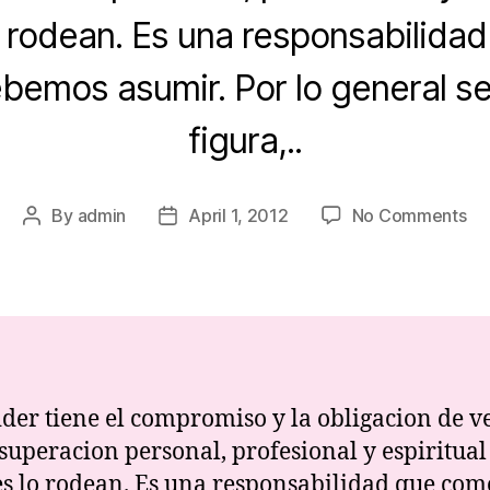
o rodean. Es una responsabilida
bemos asumir. Por lo general se
figura,..
on
By
admin
April 1, 2012
No Comments
Post
Post
Li
author
date
ider tiene el compromiso y la obligacion de v
 superacion personal, profesional y espiritual
s lo rodean. Es una responsabilidad que com