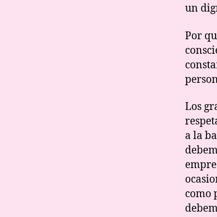
un dig
Por qu
consci
consta
person
Los gr
respet
a la b
debemo
empres
ocasio
como p
debemo