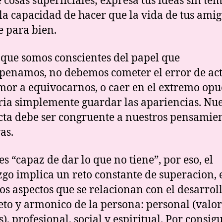
 cosas superficiales; expresa tus ideas sin tem
 la capacidad de hacer que la vida de tus ami
 para bien.
que somos conscientes del papel que
enamos, no debemos cometer el error de ac
mor a equivocarnos, o caer en el extremo opu
ria simplemente guardar las apariencias. Nue
ta debe ser congruente a nuestros pensamien
as.
es “capaz de dar lo que no tiene”, por eso, el
zgo implica un reto constante de superacion, 
los aspectos que se relacionan con el desarrol
to y armonico de la persona: personal (valor
), profesional, social y espiritual. Por consig