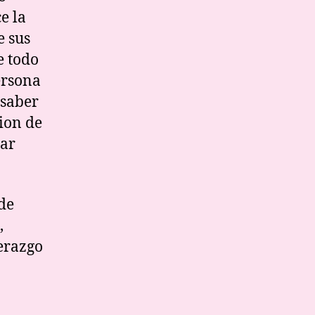
e la
e sus
e todo
ersona
 saber
ion de
tar
 de
,
erazgo