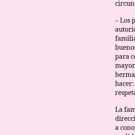
circun
– Los 
autori
famili
buenos
para c
mayore
herman
hacer:
respet
La fam
direcc
a cono