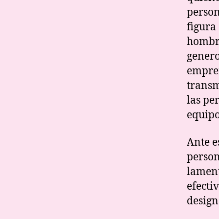
person
figura
hombro
genero
empren
transm
las pe
equipo
Ante e
person
lament
efecti
design