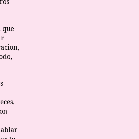
ros
n que
ir
cacion,
odo,
os
eces,
ion
hablar