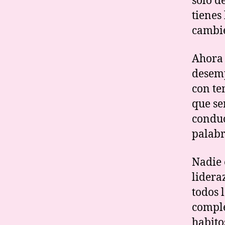
solo de
tienes
cambie
Ahora 
desemp
con te
que se
conduc
palabr
Nadie 
lidera
todos 
comple
habitos