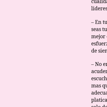
cualid
lidere
– En t
seas t
mejor 
esfuer
de sie
– No e
acuden
escuch
mas qu
adecua
platic