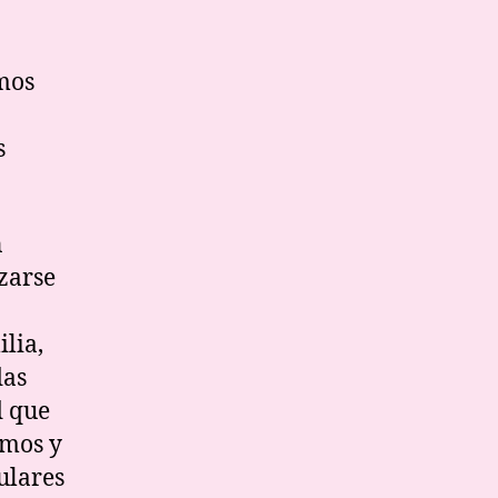
omos
s
n
zarse
lia,
das
d que
emos y
ulares