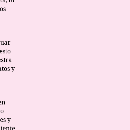
or, tu
gos
tuar
esto
stra
tos y
en
lo
es y
uiente,