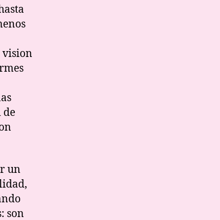
 hasta
 menos
 vision
irmes
las
d de
con
er un
lidad,
tando
: son